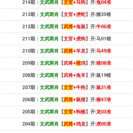
214期：
文武两肖
【
文官
+马狗
】开:
兔04准
213期：
文武两肖
【
文官+虎蛇
】开:
猴35错
212期：
文武两肖
【
武将
+兔鼠
】开:
牛06准
211期：
文武两肖
【
文官+虎狗
】开:
马01错
210期：
文武两肖
【
武将
+羊龙
】开:
马49准
209期：
文武两肖
【
武将+
猪
鸡
】开:
猪08准
208期：
文武两肖
【
武将+兔羊
】开:
鼠19错
207期：
文武两肖
【
文官
+牛狗
】开:
鼠31准
206期：
文武两肖
【
武将
+鼠猪
】开:
猴47准
205期：
文武两肖
【
文官
+狗猴
】开:
龙03准
204期：
文武两肖
【
武将
+鸡龙
】开:
虎05准