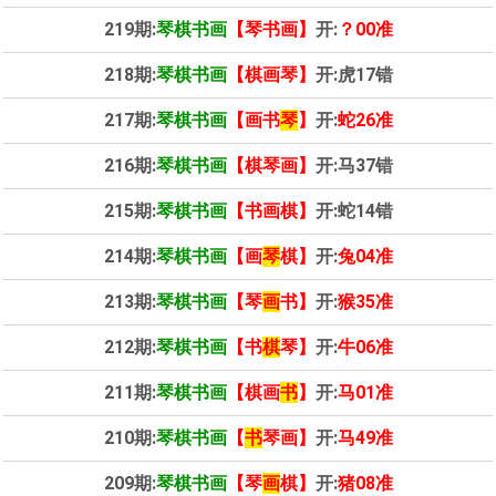
219期:
琴棋书画
【琴书画】
开:
？00准
218期:
琴棋书画
【棋画琴】
开:
虎17错
217期:
琴棋书画
【画书
琴
】
开:
蛇26准
216期:
琴棋书画
【棋琴画】
开:马37错
215期:
琴棋书画
【书画棋】
开:蛇14错
214期:
琴棋书画
【画
琴
棋】
开:
兔04准
213期:
琴棋书画
【琴
画
书】
开:
猴35准
212期:
琴棋书画
【书
棋
琴】
开:
牛06准
211期:
琴棋书画
【棋画
书
】
开:
马01准
210期:
琴棋书画
【
书
琴画】
开:
马49准
209期:
琴棋书画
【琴
画
棋】
开:
猪08准