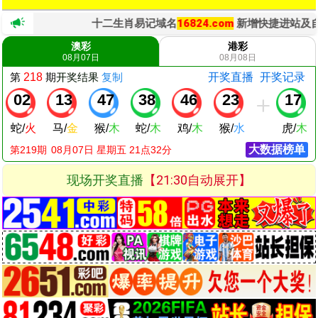
十二生肖易记域名
16824.com
新增快捷进站及自定域名
澳彩
港彩
08月07日
08月08日
第
218
期
开奖结果
复制
开奖直播
开奖记录
02
13
47
38
46
23
17
蛇
/
火
马
/
金
猴
/
木
蛇
/
木
鸡
/
木
猴
/
水
虎
/
木
大数据榜单
第219期
08
月
07
日 星期
五
21点32分
现场开奖直播
【21:30自动展开】