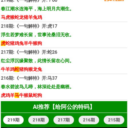
219期:《一句解特》开:？00
春江潮水连海平，海上明月共潮生。
马虎猴蛇龙猪羊兔鸡
218期:《一句解特》开:虎17
浮生若梦难长留，世事沧桑泪无收。
虎
蛇猪鸡兔羊牛猴狗
217期:《一句解特》开:蛇26
红尘浮沉缘聚散，此情长留在心间。
牛羊鸡
蛇
猪狗猴龙兔
216期:《一句解特》开:马37
春水碧波鸟儿啼，林深处处是幽栖。
虎鸡羊
马
牛猴鼠蛇狗
AI推荐【给阿公的特码】
219期
218期
217期
216期
215期