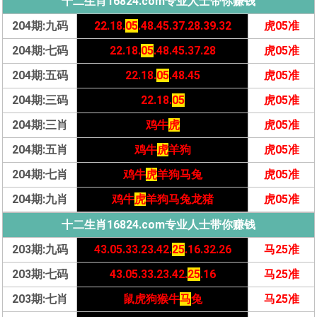
十二生肖16824.com专业人士带你赚钱
204期:九码
22.18.
05
.48.45.37.28.39.32
虎05准
204期:七码
22.18.
05
.48.45.37.28
虎05准
204期:五码
22.18.
05
.48.45
虎05准
204期:三码
22.18.
05
虎05准
204期:三肖
鸡牛
虎
虎05准
204期:五肖
鸡牛
虎
羊狗
虎05准
204期:七肖
鸡牛
虎
羊狗马兔
虎05准
204期:九肖
鸡牛
虎
羊狗马兔龙猪
虎05准
十二生肖16824.com专业人士带你赚钱
203期:九码
43.05.33.23.42.
25
.16.32.26
马25准
203期:七码
43.05.33.23.42.
25
.16
马25准
203期:七肖
鼠虎狗猴牛
马
兔
马25准