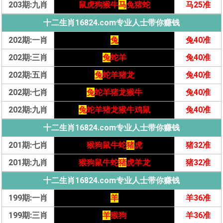
203期:九肖
鼠虎狗猴牛
马
兔猪蛇
马25准
十二生肖16824.com专业人士带你赚钱
202期:一肖
兔
兔40准
202期:三肖
兔
蛇羊
兔40准
202期:五肖
兔
蛇羊猪龙
兔40准
202期:七肖
兔
蛇羊猪龙猴牛
兔40准
202期:九肖
兔
蛇羊猪龙猴牛鸡鼠
兔40准
十二生肖16824.com专业人士带你赚钱
201期:七肖
猴狗鼠牛蛇
猪
虎
猪32准
201期:九肖
猴狗鼠牛蛇
猪
虎羊龙
猪32准
十二生肖16824.com专业人士带你赚钱
199期:一肖
羊
羊36准
199期:三肖
羊
猴狗
羊36准