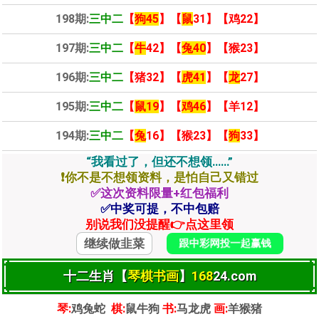
198期:
三中二
【
狗45
】【
鼠
31】【鸡22】
197期:
三中二
【
牛
42】【
兔40
】【猴23】
196期:
三中二
【猪32】【
虎41
】【
龙
27】
195期:
三中二
【
鼠19
】【
鸡46
】【羊12】
194期:
三中二
【
兔
16】【猴23】【
狗
33】
“我看过了，但还不想领……”
❗你不是不想领资料，是怕自己又错过
✅这次资料限量+红包福利
✅中奖可提，不中包赔
别说我们没提醒👉点这里领
继续做韭菜
跟中彩网投一起赢钱
十二生肖【
琴棋书画
】
168
24.com
琴:
鸡兔蛇
棋:
鼠牛狗
书:
马龙虎
画:
羊猴猪