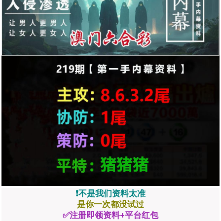
❗️不是我们资料太准
是你一次都没试过
✅注册即领资料+平台红包