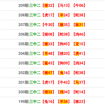
209期:
三中二
【
猪
32】【马13】【牛06】
208期:
三中二
【虎17】【
羊
24】【蛇38】
207期:
三中二
【牛30】【
猴
35】【
鼠31
】
206期:
三中二
【猪08】【蛇38】【鸡46】
205期:
三中二
【
猴
23】【狗45】【
龙
15】
204期:
三中二
【
羊
48】【猪20】【
虎
41】
203期:
三中二
【
鼠
43】【狗09】【鸡34】
202期:
三中二
【
猴47
】【
兔
16】【蛇38】
201期:
三中二
【虎17】【牛42】【
马
37】
200期:
三中二
【
猪32
】【
鸡
34】【蛇14】
199期:
三中二
【兔16】【
羊36
】【猴23】