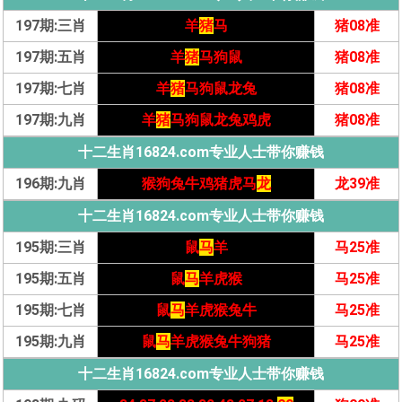
197期:三肖
羊
猪
马
猪08准
197期:五肖
羊
猪
马狗鼠
猪08准
197期:七肖
羊
猪
马狗鼠龙兔
猪08准
197期:九肖
羊
猪
马狗鼠龙兔鸡虎
猪08准
十二生肖16824.com专业人士带你赚钱
196期:九肖
猴狗兔牛鸡猪虎马
龙
龙39准
十二生肖16824.com专业人士带你赚钱
195期:三肖
鼠
马
羊
马25准
195期:五肖
鼠
马
羊虎猴
马25准
195期:七肖
鼠
马
羊虎猴兔牛
马25准
195期:九肖
鼠
马
羊虎猴兔牛狗猪
马25准
十二生肖16824.com专业人士带你赚钱